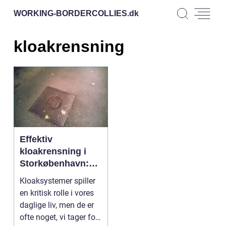
WORKING-BORDERCOLLIES.
dk
kloakrensning
Effektiv
kloakrensning i
Storkøbenhavn:
Nøglen til et
Kloaksystemer spiller
velfungerende
en kritisk rolle i vores
afløbssystem
daglige liv, men de er
ofte noget, vi tager for