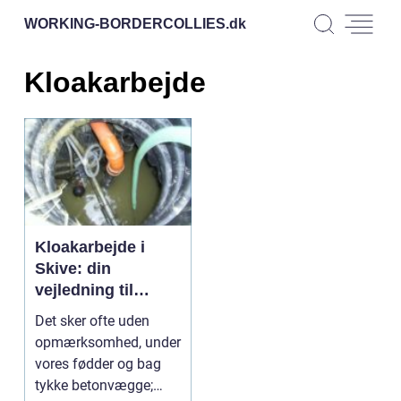
WORKING-BORDERCOLLIES.
dk
Kloakarbejde
Kloakarbejde i
Skive: din
vejledning til
pålidelig service
Det sker ofte uden
opmærksomhed, under
vores fødder og bag
tykke betonvægge;