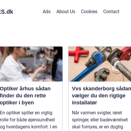
S.
dk
Ads
About Us
Cookies
Contact
Optiker århus sådan
Vvs skanderborg sådan
finder du den rette
vælger du den rigtige
optiker i byen
installatør
En optiker spiller en vigtig
Når varmen svigter, røret
rolle for både øjensundhed
springer, eller badeværelset
og hverdagens komfort. I en
skal fornyes, er en dygtig