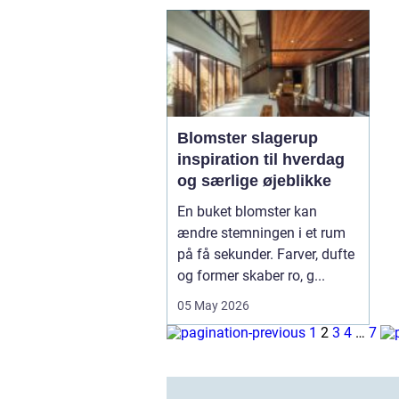
Blomster slagerup
inspiration til hverdag
og særlige øjeblikke
En buket blomster kan
ændre stemningen i et rum
på få sekunder. Farver, dufte
og former skaber ro, g...
05 May 2026
1
2
3
4
…
7