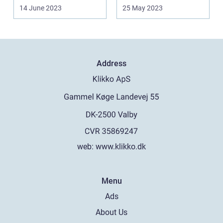
kan gøre processen lidt
at sikre ...
14 June 2023
25 May 2023
le...
Address
web:
www.klikko.dk
Menu
Ads
About Us