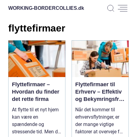
WORKING-BORDERCOLLIES.
dk
flyttefirmaer
Flyttefirmaer –
Flyttefirmaer til
Hvordan du finder
Erhverv – Effektiv
det rette firma
og Bekymringsfri
Flytning
At flytte til et nyt hjem
Når det kommer til
kan være en
erhvervsflytninger, er
spændende og
der mange vigtige
stressende tid. Men du
faktorer at overveje for