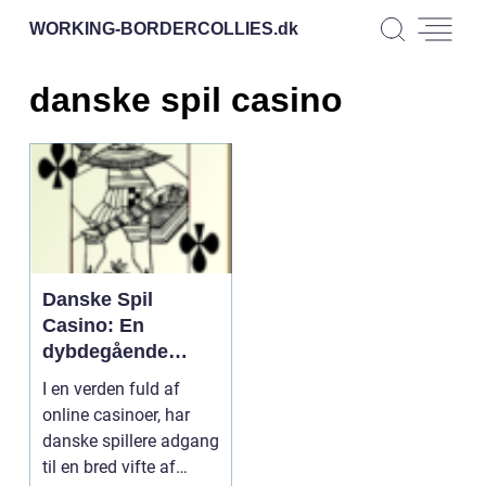
WORKING-BORDERCOLLIES.
dk
danske spil casino
Danske Spil
Casino: En
dybdegående
sammenligning
I en verden fuld af
online casinoer, har
danske spillere adgang
til en bred vifte af